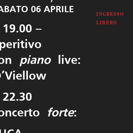
ABATO 06 APRILE
INGRESSO
LIBERO
 19.00 –
peritivo
con
piano
live: Jack
’Viellow
 22.30
oncerto
forte
: