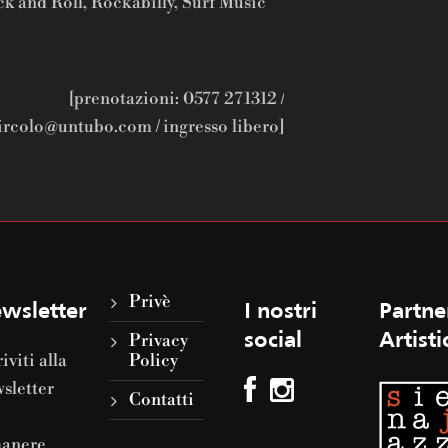
k and Roll, Rockabilly, Surf Music
[prenotazioni: 0577 271312 /
ircolo@untubo.com / ingresso libero]
Privè
wsletter
I nostri
Partne
Privacy
social
Artisti
riviti alla
Policy
sletter
Contatti
manere