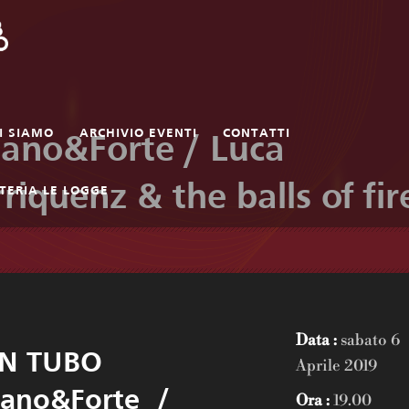
I SIAMO
ARCHIVIO EVENTI
CONTATTI
iano&Forte / Luca
rriquenz & the balls of fir
TERIA LE LOGGE
Data :
sabato 6
N TUBO
Aprile 2019
iano&Forte /
Ora :
19.00