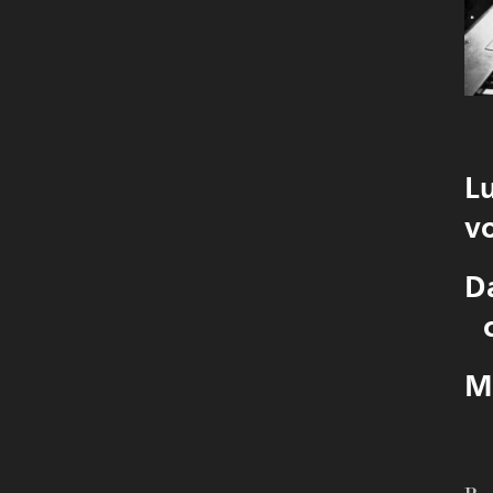
L
v
Da
c
M