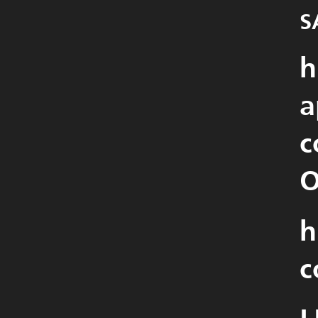
S
h
a
O
h
c