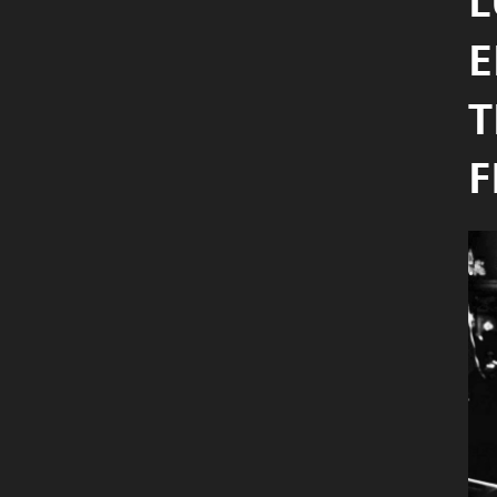
L
E
T
F