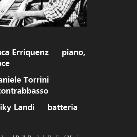
uca Erriquenz
piano,
oce
niele Torrini
ontrabbasso
iky Landi
batteria