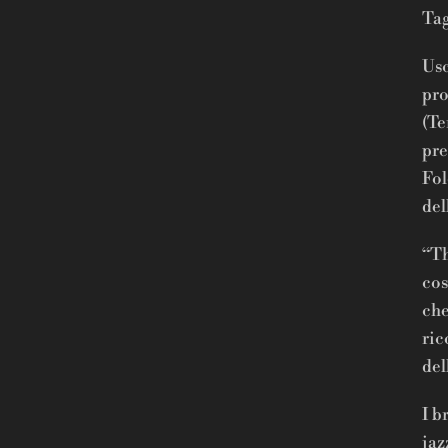
Tag
Usc
pro
(Te
pre
Fol
del
“Th
cos
che
ric
del
I b
jaz