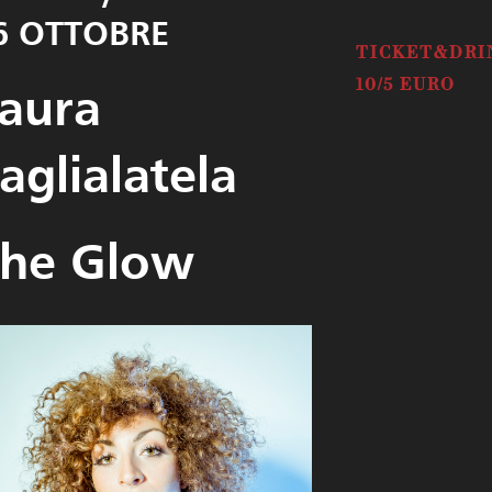
6 OTTOBRE
TICKET&DRI
10/5 EURO
aura
aglialatela
he Glow
Laura
Taglialat
voce