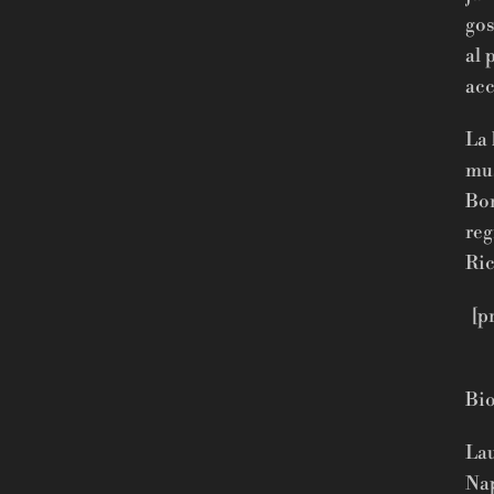
gos
al 
ac
La 
mus
Bor
reg
Ric
[p
Bio
Lau
Nap