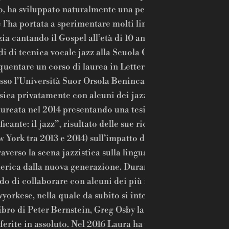
o, ha sviluppato naturalmente una personalità musicale c
 l’ha portata a sperimentare molti linguaggi e generi dive
zia cantando il Gospel all’età di 10 anni. Nel 2009 complet
di di tecnica vocale jazz alla Scuola Civica di Capannori, 
quentare un corso di laurea in Letteratura e Lingua Amer
sso l’Università Suor Orsola Benincasa di Napoli, mentre 
ica privatamente con alcuni dei jazzisti più conosciuti a
aureata nel 2014 presentando una tesi dal titolo “Un lingu
ficante: il jazz”, risultato delle sue ricerche attive sul cam
 York tra 2013 e 2014) sull’impatto del crossover intercul
raverso la scena jazzistica sulla lingua attualmente parlata
rica dalla nuova generazione. Durante questo periodo L
o di collaborare con alcuni dei più influenti esponenti d
yorkese, nella quale da subito si integra perfettamente. M
ibro di Peter Bernstein, Greg Osby la definiscono una dell
ferite in assoluto. Nel 2016 Laura ha vinto il Concorso Wi