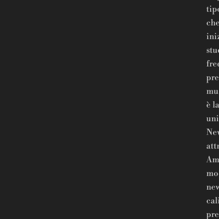
tip
che
ini
stu
fre
pre
mus
è l
uni
New
att
Ame
mod
new
cal
pre