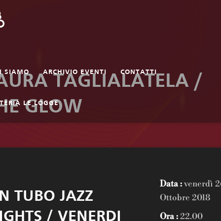
I SIAMO
ARCHIVIO EVENTI
CONTATTI
AURA TAGLIALATELA /
HE GLOW
TERIA LE LOGGE
Data :
venerdì 2
N TUBO JAZZ
Ottobre 2018
IGHTS / VENERDI
Ora :
22.00