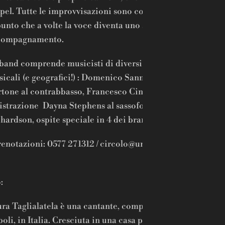
pel. Tutte le improvvisazioni sono collettive, e i ruoli si i
punto che a volte la voce diventa uno strumento di
compagnamento.
band comprende musicisti di diversi background cultural
icali (e geografici!) : Domenico Sanna al piano e rhodes,
tone al contrabbasso, Francesco Ciniglio alla batteria. Os
istrazione Dayna Stephens al sassofono tenore ed ewi, L
hardson, ospite speciale in 4 dei brani, al sassofono alto.
renotazioni: 0577 271312 / circolo@untubo.it / prima cons
tavolo 10 euro – stud
:
ra Taglialatela è una cantante,
compositrice e arrangiatri
oli, in Italia. Cresciuta in una casa piena di musica e arte