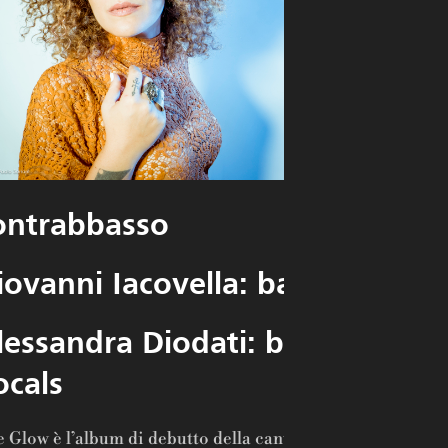
Domeni
Sanna: 
e rhode
Matteo
Bortone
ontrabbasso
iovanni Iacovella: batteria
lessandra Diodati: background
ocals
 Glow è l’album di debutto della cantante e compositrice