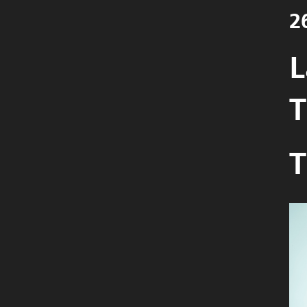
2
L
T
T