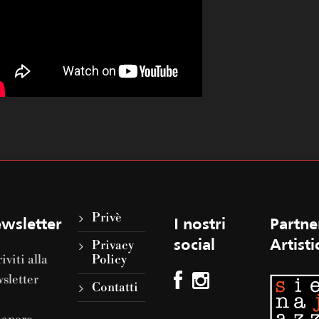
Privè
wsletter
I nostri
Partne
Privacy
social
Artisti
riviti alla
Policy
sletter
Contatti