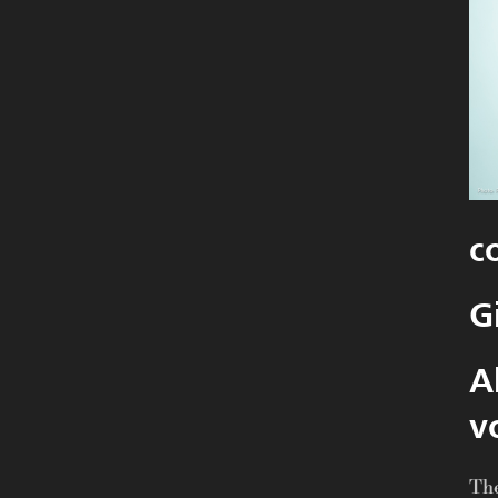
c
G
A
v
The