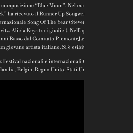
 composizione “Blue Moon”. Nel marzo 2018 il suo bran
k” ha ricevuto il Runner Up Songwriting Award al Conco
ernazionale Song Of The Year (Steven Tyler, Gwen Stefani
vitz, Alicia Keys tra i giudici). Nell’aprile 2018 riceve il 
nni Basso dal Comitato PiemonteJazz per il miglior albu
un giovane artista italiano. Si è esibita in numerosi
z Festival nazionali e internazionali (Francia, Croazia, Ital
landia, Belgio, Regno Unito, Stati Uniti, Russia).