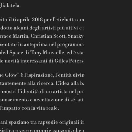
lialatela.
ito il 6 aprile 2018 per l’etichetta americana Ropeadope,
dotto alcuni degli artisti più attivi e innovativi della sce
rrace Martin, Christian Scott, Snarky Puppy), l’album è sta
sentato in anteprima nel programma della radio londine
ded Space di Tony Minvielle, ed è stato annoverato nella p
le novità interessanti di Gilles Peterson.
e Glow” è l’ispirazione, l’entità divina di cui ogni artista 
tantemente alla ricerca. L’idea alla base dell’album è cre
 mostri l’identità di un artista nel proprio processo di
onoscimento e accettazione di sé, attraverso le contraddi
l’impatto con la vita reale.
rani spaziano tra rapsodie originali in cui si chiarifica la 
zistica e vere e proprie canzoni, che rivelano l’influenza de