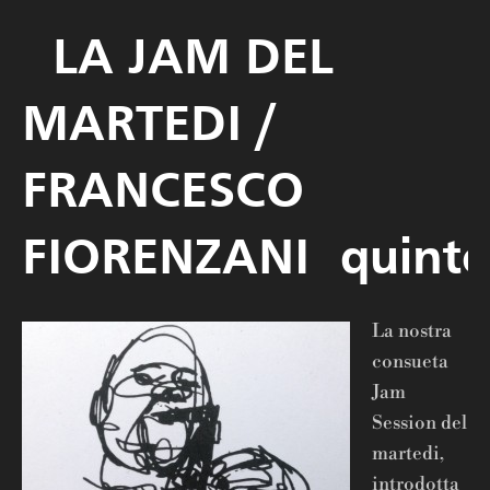
LA JAM DEL
MARTEDI /
FRANCESCO
FIORENZANI quinte
La nostra
consueta
Jam
Session del
martedi,
introdotta