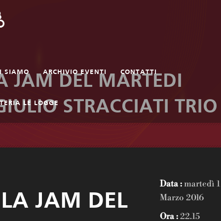
I SIAMO
ARCHIVIO EVENTI
CONTATTI
A JAM DEL MARTEDI
GIULIO STRACCIATI TRIO
TERIA LE LOGGE
Data :
martedì 1
LA JAM DEL
Marzo 2016
Ora :
22.15