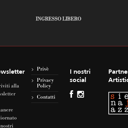
INGRESSO LIBERO
Privè
wsletter
I nostri
Partne
Privacy
social
Artisti
riviti alla
Policy
sletter
Contatti
manere
iornato
 nostri