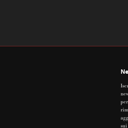
Ne
Isc
new
per
ri
agg
sui