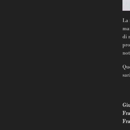
La 
mar
di 
pro
no
Que
sar
GI
Giu
Fra
Fra