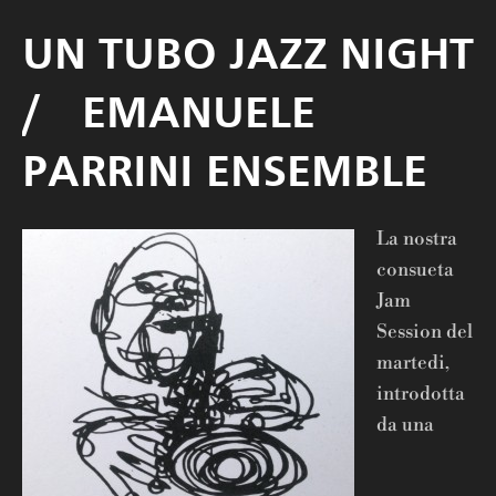
UN TUBO JAZZ NIGHT
/ EMANUELE
PARRINI ENSEMBLE
La nostra
consueta
Jam
Session del
martedi,
introdotta
da una