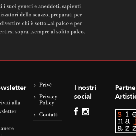
ti i suoi generi e aneddoti, sapienti
lizzatori dello scazzo, preparati per
 divertire chi è sotto…al palco e per
ertirsi sopra…sempre al solito palco.
Privè
wsletter
I nostri
Partne
Privacy
social
Artisti
riviti alla
Policy
sletter
Contatti
manere