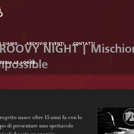
I SIAMO
ARCHIVIO EVENTI
CONTATTI
ROOVY NIGHT | Mischio
mpossible
TERIA LE LOGGE
progetto nasce oltre 15 anni fa con lo
po di presentare uno spettacolo