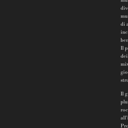
mus
div
mus
di 
inc
ben
Il 
dei
mix
gio
str
Il 
plu
roc
all
Pro