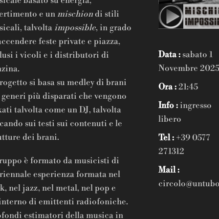
icale basato su energia,
ertimento e un
mischion
di stili
icali, talvolta
impossible
, in grado
accendere feste private e piazza,
Data :
sabato 1
lusi i vicoli e i distributori di
Novembre 202
zina.
progetto si basa su medley di brani
Ora :
21:45
 generi più disparati che vengono
Info :
ingresso
ati talvolta come un DJ, talvolta
libero
cando sui testi sui contenuti e le
utture dei brani.
Tel :
+39 0577
271312
gruppo è formato da musicisti di
Mail :
riennale esperienza formata nel
circolo@untub
k, nel jazz, nel metal, nel pop e
’interno di emittenti radiofoniche.
fondi estimatori della musica in