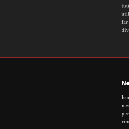
tut
uti
far
div
Ne
Isc
new
per
ri