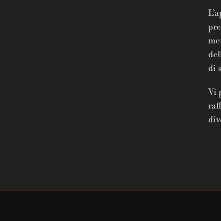
L’a
pre
men
del
di 
Vi 
raf
div