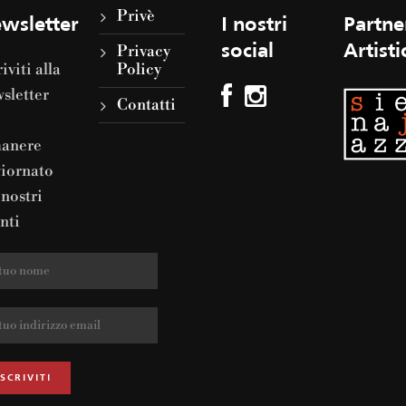
Privè
wsletter
I nostri
Partne
Privacy
social
Artisti
riviti alla
Policy
sletter
Contatti
manere
iornato
 nostri
nti