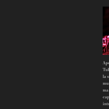
Ape
Tub
la 
mu
ma 
cap
int