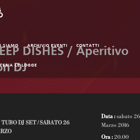
I SIAMO
ARCHIVIO EVENTI
CONTATTI
EEP DISHES / Aperitivo
on DJ
TERIA LE LOGGE
Data :
sabato 26
 TUBO DJ SET / SABATO 26
Marzo 2016
ARZO
Ora :
20.00