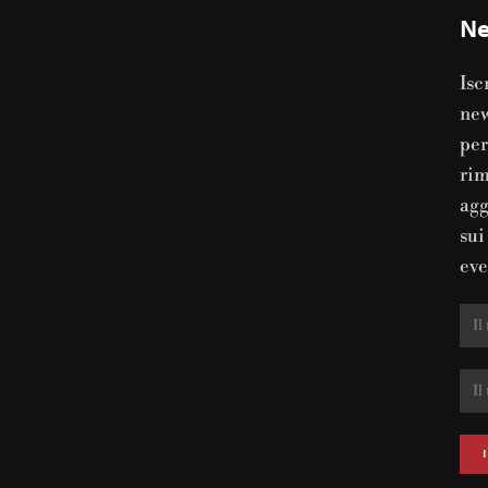
Ne
Isc
new
per
ri
agg
sui
eve