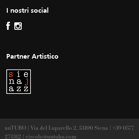
I nostri social
Partner Artistico
unTUBO | Via del Luparello 2, 53100 Siena | +39 0577
271312 | circolo@untubo.com