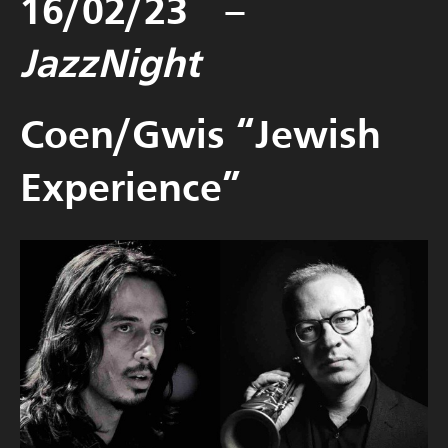
16/02/23 –
JazzNight
Coen/Gwis “Jewish
Experience”