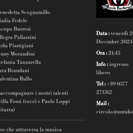
enedetta Scognamillo
iulia Fedele
acopo Burresi
Data :
venerdì 
llegra Pallassini
Dicembre 2024
ofia Pianigiani
Ora :
21:45
enny Morandini
tefania Tanzarella
Info :
ingresso
ara Brandani
libero
alentina Rullo
Tel :
+39 0577
271312
accompagnare i nostri talenti
illa Fossi (voce) e Paolo Loppi
Mail :
itarra)
circolo@untub
live che attraversa la musica