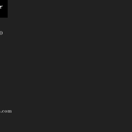
20
o.com