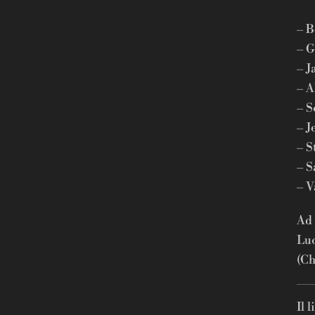
– B
– G
– J
– A
– S
– J
– S
– S
– V
Ad 
Luc
(Ch
Il 