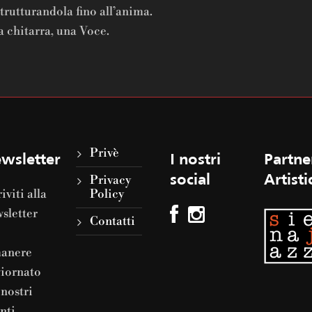
trutturandola fino all’anima.
 chitarra, una Voce.
Privè
wsletter
I nostri
Partne
Privacy
social
Artisti
riviti alla
Policy
sletter
Contatti
manere
iornato
 nostri
nti