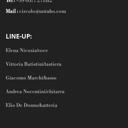
Tel :
+39 0577 271312
Mail :
circolo@untubo.com
LINE-UP:
Elena Nicosia/voce
Vittoria Batistini/tastiera
Giacomo Marchi/basso
Andrea Nocentini/chitarra
Elio De Donno/batteria